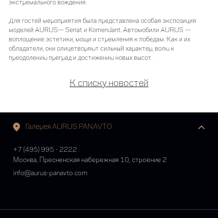
экстремального вождения.
Для гостей мероприятия была представлена особая экспозиция
моделей AURUS— Senat и Komendant. Автомобили AURUS —
воплощение эстетики, мощи и стремления к победам. Как и их
обладатели, они олицетворяют сильный характер, волю к
преодолению преград и достижению новых высот.
К списку новостей
Галерея AURUS PANAVTO
+7 (495) 995 - 2222
Москва, Пресненская набережная 10, строение 2
info@aurus-panavto.com