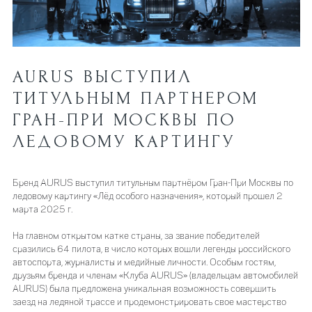
AURUS ВЫСТУПИЛ
ТИТУЛЬНЫМ ПАРТНЕРОМ
ГРАН-ПРИ МОСКВЫ ПО
ЛЕДОВОМУ КАРТИНГУ
Бренд AURUS выступил титульным партнёром Гран-При Москвы по
ледовому картингу «Лёд особого назначения», который прошел 2
марта 2025 г.
На главном открытом катке страны, за звание победителей
сразились 64 пилота, в число которых вошли легенды российского
автоспорта, журналисты и медийные личности. Особым гостям,
друзьям бренда и членам «Клуба AURUS» (владельцам автомобилей
AURUS) была предложена уникальная возможность совершить
заезд на ледяной трассе и продемонстрировать свое мастерство